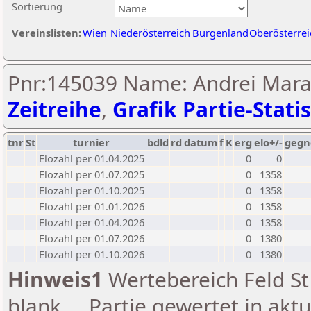
Sortierung
Vereinslisten:
Wien
Niederösterreich
Burgenland
Oberösterrei
Pnr:145039 Name: Andrei Marak
Zeitreihe
,
Grafik Partie-Statis
tnr
St
turnier
bdld
rd
datum
f
K
erg
elo+/-
gegn
Elozahl per 01.04.2025
0
0
Elozahl per 01.07.2025
0
1358
Elozahl per 01.10.2025
0
1358
Elozahl per 01.01.2026
0
1358
Elozahl per 01.04.2026
0
1358
Elozahl per 01.07.2026
0
1380
Elozahl per 01.10.2026
0
1380
Hinweis1
Wertebereich Feld St 
blank ... Partie gewertet in akt