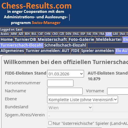
Logged on: Gast
Arabic
ARM
AZE
BIH
BUL
CAT
CHN
CRO
CZE
DEN
ENG
ESP
FAI
FIN
FRA
GER
GRE
INA
I
Home
TurnierDB
Meisterschaft
Foto-Galerie
Meldekartei
El
Turnierschach-Elozahl
Schnellschach-Elozahl
Allgemeines
Turnier anmelden: AUT
FIDE
Spieler anmelden
Elo AU
Willkommen bei den offiziellen Turnierscha
FIDE-Elolisten Stand
AUT-Elolisten Stand
10.879
Personennummer
Nachname
Vorname
Ebene
Bundesland
Spgem./Kreis/Verein
Nur "österreichische" Spieler (Land=A