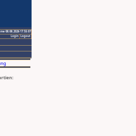
ime 08.08.2026 17:55:07
Login
Logout
artien: