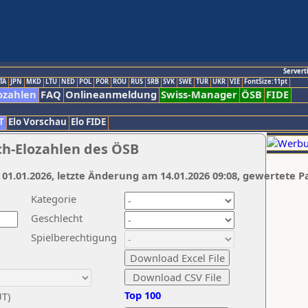
Servert
TA
JPN
MKD
LTU
NED
POL
POR
ROU
RUS
SRB
SVK
SWE
TUR
UKR
VIE
FontSize:11pt
ozahlen
FAQ
Onlineanmeldung
Swiss-Manager
ÖSB
FIDE
T
Elo Vorschau
Elo FIDE
ch-Elozahlen des ÖSB
 01.01.2026, letzte Änderung am 14.01.2026 09:08, gewertete P
Kategorie
Geschlecht
Spielberechtigung
Top 100
UT)