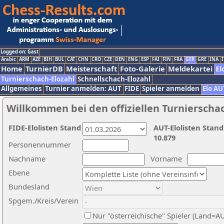
Logged on: Gast
Arabic
ARM
AZE
BIH
BUL
CAT
CHN
CRO
CZE
DEN
ENG
ESP
FAI
FIN
FRA
GER
GRE
INA
I
Home
TurnierDB
Meisterschaft
Foto-Galerie
Meldekartei
El
Turnierschach-Elozahl
Schnellschach-Elozahl
Allgemeines
Turnier anmelden: AUT
FIDE
Spieler anmelden
Elo AU
Willkommen bei den offiziellen Turnierscha
FIDE-Elolisten Stand
AUT-Elolisten Stand
10.879
Personennummer
Nachname
Vorname
Ebene
Bundesland
Spgem./Kreis/Verein
Nur "österreichische" Spieler (Land=A