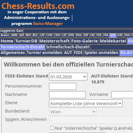
Logged on: Gast
Arabic
ARM
AZE
BIH
BUL
CAT
CHN
CRO
CZE
DEN
ENG
ESP
FAI
FIN
FRA
GER
GRE
INA
I
Home
TurnierDB
Meisterschaft
Foto-Galerie
Meldekartei
El
Turnierschach-Elozahl
Schnellschach-Elozahl
Allgemeines
Turnier anmelden: AUT
FIDE
Spieler anmelden
Elo AU
Willkommen bei den offiziellen Turnierscha
FIDE-Elolisten Stand
AUT-Elolisten Stand
10.879
Personennummer
Nachname
Vorname
Ebene
Bundesland
Spgem./Kreis/Verein
Nur "österreichische" Spieler (Land=A