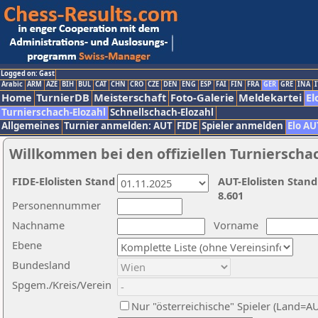
Logged on: Gast
Arabic
ARM
AZE
BIH
BUL
CAT
CHN
CRO
CZE
DEN
ENG
ESP
FAI
FIN
FRA
GER
GRE
INA
I
Home
TurnierDB
Meisterschaft
Foto-Galerie
Meldekartei
El
Turnierschach-Elozahl
Schnellschach-Elozahl
Allgemeines
Turnier anmelden: AUT
FIDE
Spieler anmelden
Elo AU
Willkommen bei den offiziellen Turnierscha
FIDE-Elolisten Stand
AUT-Elolisten Stand
8.601
Personennummer
Nachname
Vorname
Ebene
Bundesland
Spgem./Kreis/Verein
Nur "österreichische" Spieler (Land=A