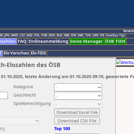
Servert
TA
JPN
MKD
LTU
NED
POL
POR
ROU
RUS
SRB
SVK
SWE
TUR
UKR
VIE
FontSize:11pt
ozahlen
FAQ
Onlineanmeldung
Swiss-Manager
ÖSB
FIDE
T
Elo Vorschau
Elo FIDE
ch-Elozahlen des ÖSB
 01.10.2025, letzte Änderung am 01.10.2025 09:19, gewertete P
Kategorie
Geschlecht
Spielberechtigung
Top 100
UT)