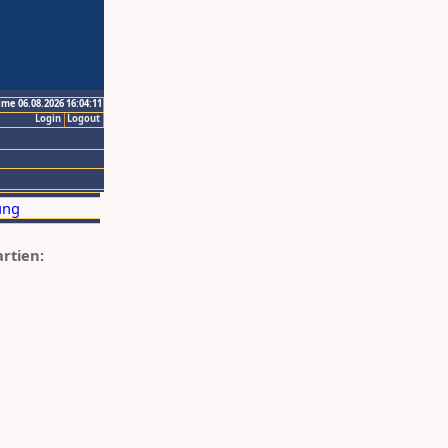
ime 06.08.2026 16:04:11
Login
Logout
artien: