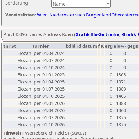
Sortierung
Vereinslisten:
Wien
Niederösterreich
Burgenland
Oberösterrei
Pnr:145095 Name: Andreas Kuen (
Grafik Elo-Zeitreihe
,
Grafik P
tnr
St
turnier
bdld
rd
datum
f
K
erg
elo+/-
gegn
Elozahl per 01.04.2024
0
0
Elozahl per 01.07.2024
0
0
Elozahl per 01.10.2024
0
0
Elozahl per 01.01.2025
0
1363
Elozahl per 01.04.2025
0
1371
Elozahl per 01.07.2025
0
1389
Elozahl per 01.10.2025
0
1405
Elozahl per 01.01.2026
0
1388
Elozahl per 01.04.2026
0
1360
Elozahl per 01.07.2026
0
1375
Elozahl per 01.10.2026
0
1375
Hinweis1
Wertebereich Feld St (Status)
blank ... Partie gewertet in aktueller Periode gespielt