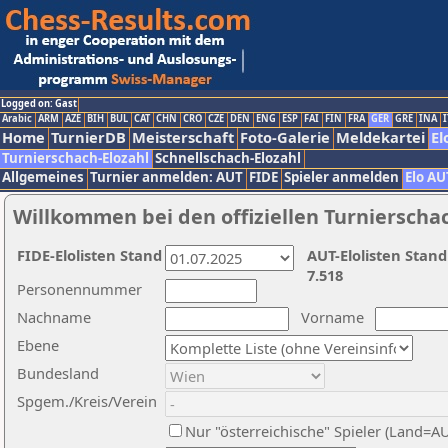
Logged on: Gast
Arabic
ARM
AZE
BIH
BUL
CAT
CHN
CRO
CZE
DEN
ENG
ESP
FAI
FIN
FRA
GER
GRE
INA
I
Home
TurnierDB
Meisterschaft
Foto-Galerie
Meldekartei
El
Turnierschach-Elozahl
Schnellschach-Elozahl
Allgemeines
Turnier anmelden: AUT
FIDE
Spieler anmelden
Elo AU
Willkommen bei den offiziellen Turnierscha
FIDE-Elolisten Stand
AUT-Elolisten Stand
7.518
Personennummer
Nachname
Vorname
Ebene
Bundesland
Spgem./Kreis/Verein
Nur "österreichische" Spieler (Land=A