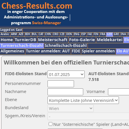
Logged on: Gast
Arabic
ARM
AZE
BIH
BUL
CAT
CHN
CRO
CZE
DEN
ENG
ESP
FAI
FIN
FRA
GER
GRE
INA
I
Home
TurnierDB
Meisterschaft
Foto-Galerie
Meldekartei
El
Turnierschach-Elozahl
Schnellschach-Elozahl
Allgemeines
Turnier anmelden: AUT
FIDE
Spieler anmelden
Elo AU
Willkommen bei den offiziellen Turnierscha
FIDE-Elolisten Stand
AUT-Elolisten Stand
7.518
Personennummer
Nachname
Vorname
Ebene
Bundesland
Spgem./Kreis/Verein
Nur "österreichische" Spieler (Land=A