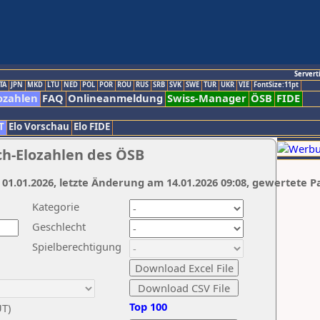
Servert
TA
JPN
MKD
LTU
NED
POL
POR
ROU
RUS
SRB
SVK
SWE
TUR
UKR
VIE
FontSize:11pt
ozahlen
FAQ
Onlineanmeldung
Swiss-Manager
ÖSB
FIDE
T
Elo Vorschau
Elo FIDE
ch-Elozahlen des ÖSB
 01.01.2026, letzte Änderung am 14.01.2026 09:08, gewertete P
Kategorie
Geschlecht
Spielberechtigung
Top 100
UT)