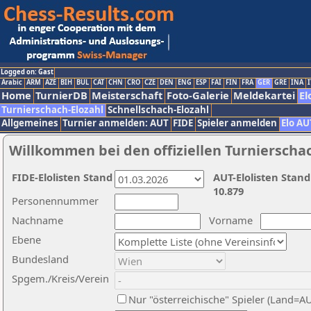
Logged on: Gast
Arabic
ARM
AZE
BIH
BUL
CAT
CHN
CRO
CZE
DEN
ENG
ESP
FAI
FIN
FRA
GER
GRE
INA
I
Home
TurnierDB
Meisterschaft
Foto-Galerie
Meldekartei
El
Turnierschach-Elozahl
Schnellschach-Elozahl
Allgemeines
Turnier anmelden: AUT
FIDE
Spieler anmelden
Elo AU
Willkommen bei den offiziellen Turnierscha
FIDE-Elolisten Stand
AUT-Elolisten Stand
10.879
Personennummer
Nachname
Vorname
Ebene
Bundesland
Spgem./Kreis/Verein
Nur "österreichische" Spieler (Land=A