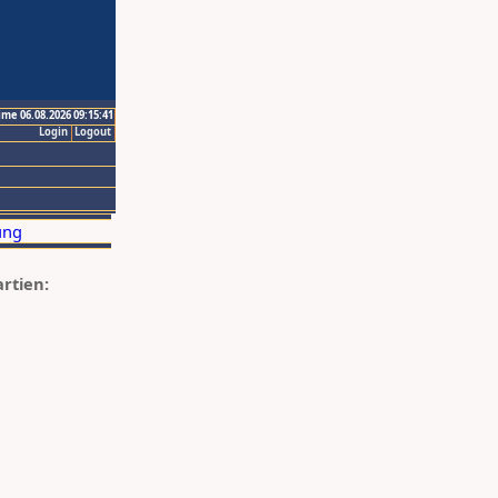
ime 06.08.2026 09:15:41
Login
Logout
artien: