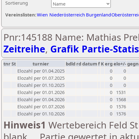
Sortierung
Vereinslisten:
Wien
Niederösterreich
Burgenland
Oberösterrei
Pnr:145188 Name: Mathias Preh
Zeitreihe
,
Grafik Partie-Statis
tnr
St
turnier
bdld
rd
datum
f
K
erg
elo+/-
gegn
Elozahl per 01.04.2025
0
0
Elozahl per 01.07.2025
0
0
Elozahl per 01.10.2025
0
0
Elozahl per 01.01.2026
0
1531
Elozahl per 01.04.2026
0
1568
Elozahl per 01.07.2026
0
1576
Elozahl per 01.10.2026
0
1576
Hinweis1
Wertebereich Feld St 
blank ... Partie gewertet in akt