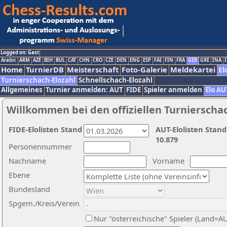
Logged on: Gast
Arabic
ARM
AZE
BIH
BUL
CAT
CHN
CRO
CZE
DEN
ENG
ESP
FAI
FIN
FRA
GER
GRE
INA
I
Home
TurnierDB
Meisterschaft
Foto-Galerie
Meldekartei
El
Turnierschach-Elozahl
Schnellschach-Elozahl
Allgemeines
Turnier anmelden: AUT
FIDE
Spieler anmelden
Elo AU
Willkommen bei den offiziellen Turnierscha
FIDE-Elolisten Stand
AUT-Elolisten Stand
10.879
Personennummer
Nachname
Vorname
Ebene
Bundesland
Spgem./Kreis/Verein
Nur "österreichische" Spieler (Land=A