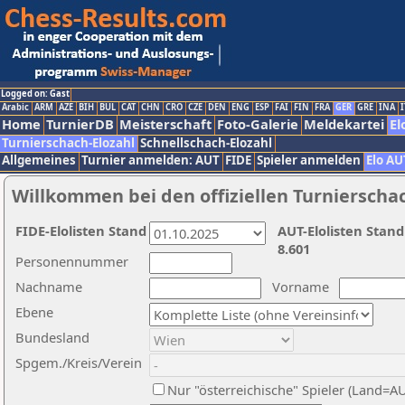
Logged on: Gast
Arabic
ARM
AZE
BIH
BUL
CAT
CHN
CRO
CZE
DEN
ENG
ESP
FAI
FIN
FRA
GER
GRE
INA
I
Home
TurnierDB
Meisterschaft
Foto-Galerie
Meldekartei
El
Turnierschach-Elozahl
Schnellschach-Elozahl
Allgemeines
Turnier anmelden: AUT
FIDE
Spieler anmelden
Elo AU
Willkommen bei den offiziellen Turnierscha
FIDE-Elolisten Stand
AUT-Elolisten Stand
8.601
Personennummer
Nachname
Vorname
Ebene
Bundesland
Spgem./Kreis/Verein
Nur "österreichische" Spieler (Land=A