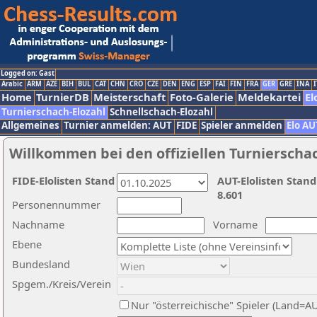
Logged on: Gast
Arabic
ARM
AZE
BIH
BUL
CAT
CHN
CRO
CZE
DEN
ENG
ESP
FAI
FIN
FRA
GER
GRE
INA
I
Home
TurnierDB
Meisterschaft
Foto-Galerie
Meldekartei
El
Turnierschach-Elozahl
Schnellschach-Elozahl
Allgemeines
Turnier anmelden: AUT
FIDE
Spieler anmelden
Elo AU
Willkommen bei den offiziellen Turnierscha
FIDE-Elolisten Stand
AUT-Elolisten Stand
8.601
Personennummer
Nachname
Vorname
Ebene
Bundesland
Spgem./Kreis/Verein
Nur "österreichische" Spieler (Land=A