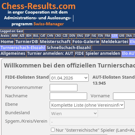
Logged on: Gast
Arabic
ARM
AZE
BIH
BUL
CAT
CHN
CRO
CZE
DEN
ENG
ESP
FAI
FIN
FRA
GER
GRE
INA
I
Home
TurnierDB
Meisterschaft
Foto-Galerie
Meldekartei
El
Turnierschach-Elozahl
Schnellschach-Elozahl
Allgemeines
Turnier anmelden: AUT
FIDE
Spieler anmelden
Elo AU
Willkommen bei den offiziellen Turnierscha
FIDE-Elolisten Stand
AUT-Elolisten Stand
13.945
Personennummer
Nachname
Vorname
Ebene
Bundesland
Spgem./Kreis/Verein
Nur "österreichische" Spieler (Land=A