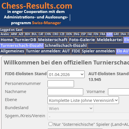
Logged on: Gast
Arabic
ARM
AZE
BIH
BUL
CAT
CHN
CRO
CZE
DEN
ENG
ESP
FAI
FIN
FRA
GER
GRE
INA
I
Home
TurnierDB
Meisterschaft
Foto-Galerie
Meldekartei
El
Turnierschach-Elozahl
Schnellschach-Elozahl
Allgemeines
Turnier anmelden: AUT
FIDE
Spieler anmelden
Elo AU
Willkommen bei den offiziellen Turnierscha
FIDE-Elolisten Stand
AUT-Elolisten Stand
13.945
Personennummer
Nachname
Vorname
Ebene
Bundesland
Spgem./Kreis/Verein
Nur "österreichische" Spieler (Land=A