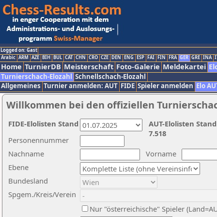
Logged on: Gast
Arabic
ARM
AZE
BIH
BUL
CAT
CHN
CRO
CZE
DEN
ENG
ESP
FAI
FIN
FRA
GER
GRE
INA
I
Home
TurnierDB
Meisterschaft
Foto-Galerie
Meldekartei
El
Turnierschach-Elozahl
Schnellschach-Elozahl
Allgemeines
Turnier anmelden: AUT
FIDE
Spieler anmelden
Elo AU
Willkommen bei den offiziellen Turnierscha
FIDE-Elolisten Stand
AUT-Elolisten Stand
7.518
Personennummer
Nachname
Vorname
Ebene
Bundesland
Spgem./Kreis/Verein
Nur "österreichische" Spieler (Land=A