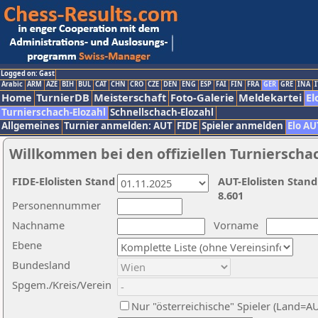
Logged on: Gast
Arabic
ARM
AZE
BIH
BUL
CAT
CHN
CRO
CZE
DEN
ENG
ESP
FAI
FIN
FRA
GER
GRE
INA
I
Home
TurnierDB
Meisterschaft
Foto-Galerie
Meldekartei
El
Turnierschach-Elozahl
Schnellschach-Elozahl
Allgemeines
Turnier anmelden: AUT
FIDE
Spieler anmelden
Elo AU
Willkommen bei den offiziellen Turnierscha
FIDE-Elolisten Stand
AUT-Elolisten Stand
8.601
Personennummer
Nachname
Vorname
Ebene
Bundesland
Spgem./Kreis/Verein
Nur "österreichische" Spieler (Land=A