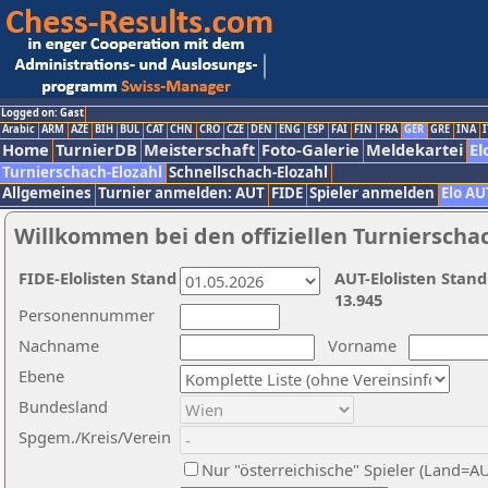
Logged on: Gast
Arabic
ARM
AZE
BIH
BUL
CAT
CHN
CRO
CZE
DEN
ENG
ESP
FAI
FIN
FRA
GER
GRE
INA
I
Home
TurnierDB
Meisterschaft
Foto-Galerie
Meldekartei
El
Turnierschach-Elozahl
Schnellschach-Elozahl
Allgemeines
Turnier anmelden: AUT
FIDE
Spieler anmelden
Elo AU
Willkommen bei den offiziellen Turnierscha
FIDE-Elolisten Stand
AUT-Elolisten Stand
13.945
Personennummer
Nachname
Vorname
Ebene
Bundesland
Spgem./Kreis/Verein
Nur "österreichische" Spieler (Land=A