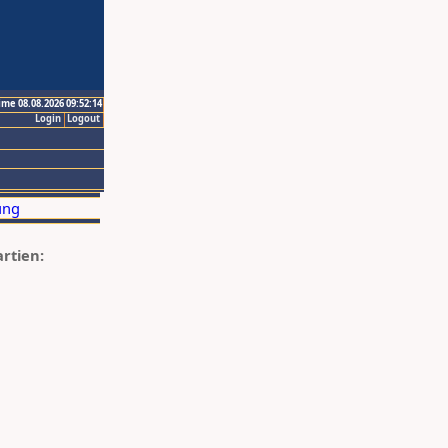
ime 08.08.2026 09:52:14
Login
Logout
artien: