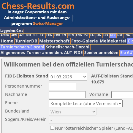
Logged on: Gast
Arabic
ARM
AZE
BIH
BUL
CAT
CHN
CRO
CZE
DEN
ENG
ESP
FAI
FIN
FRA
GER
GRE
INA
I
Home
TurnierDB
Meisterschaft
Foto-Galerie
Meldekartei
El
Turnierschach-Elozahl
Schnellschach-Elozahl
Allgemeines
Turnier anmelden: AUT
FIDE
Spieler anmelden
Elo AU
Willkommen bei den offiziellen Turnierscha
FIDE-Elolisten Stand
AUT-Elolisten Stand
10.879
Personennummer
Nachname
Vorname
Ebene
Bundesland
Spgem./Kreis/Verein
Nur "österreichische" Spieler (Land=A