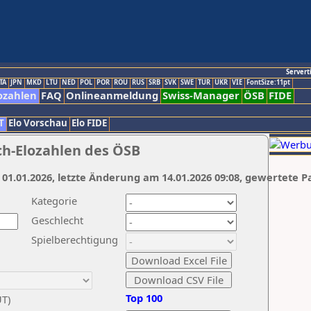
Servert
TA
JPN
MKD
LTU
NED
POL
POR
ROU
RUS
SRB
SVK
SWE
TUR
UKR
VIE
FontSize:11pt
ozahlen
FAQ
Onlineanmeldung
Swiss-Manager
ÖSB
FIDE
T
Elo Vorschau
Elo FIDE
ch-Elozahlen des ÖSB
 01.01.2026, letzte Änderung am 14.01.2026 09:08, gewertete P
Kategorie
Geschlecht
Spielberechtigung
Top 100
UT)