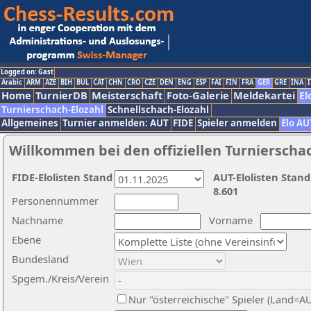
Logged on: Gast
Arabic
ARM
AZE
BIH
BUL
CAT
CHN
CRO
CZE
DEN
ENG
ESP
FAI
FIN
FRA
GER
GRE
INA
I
Home
TurnierDB
Meisterschaft
Foto-Galerie
Meldekartei
El
Turnierschach-Elozahl
Schnellschach-Elozahl
Allgemeines
Turnier anmelden: AUT
FIDE
Spieler anmelden
Elo AU
Willkommen bei den offiziellen Turnierscha
FIDE-Elolisten Stand
AUT-Elolisten Stand
8.601
Personennummer
Nachname
Vorname
Ebene
Bundesland
Spgem./Kreis/Verein
Nur "österreichische" Spieler (Land=A