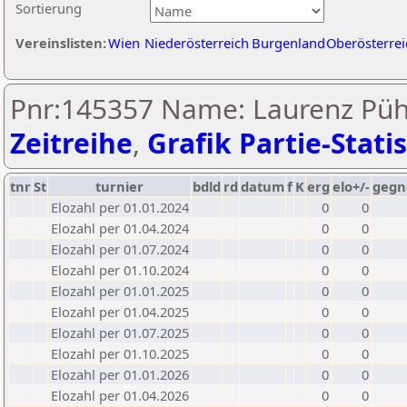
Sortierung
Vereinslisten:
Wien
Niederösterreich
Burgenland
Oberösterrei
Pnr:145357 Name: Laurenz Pühr
Zeitreihe
,
Grafik Partie-Statis
tnr
St
turnier
bdld
rd
datum
f
K
erg
elo+/-
gegn
Elozahl per 01.01.2024
0
0
Elozahl per 01.04.2024
0
0
Elozahl per 01.07.2024
0
0
Elozahl per 01.10.2024
0
0
Elozahl per 01.01.2025
0
0
Elozahl per 01.04.2025
0
0
Elozahl per 01.07.2025
0
0
Elozahl per 01.10.2025
0
0
Elozahl per 01.01.2026
0
0
Elozahl per 01.04.2026
0
0