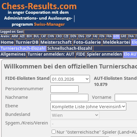
Logged on: Gast
Arabic
ARM
AZE
BIH
BUL
CAT
CHN
CRO
CZE
DEN
ENG
ESP
FAI
FIN
FRA
GER
GRE
INA
I
Home
TurnierDB
Meisterschaft
Foto-Galerie
Meldekartei
El
Turnierschach-Elozahl
Schnellschach-Elozahl
Allgemeines
Turnier anmelden: AUT
FIDE
Spieler anmelden
Elo AU
Willkommen bei den offiziellen Turnierscha
FIDE-Elolisten Stand
AUT-Elolisten Stand
10.879
Personennummer
Nachname
Vorname
Ebene
Bundesland
Spgem./Kreis/Verein
Nur "österreichische" Spieler (Land=A