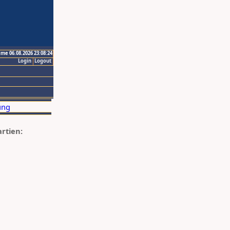
ime 06.08.2026 23:08:24
Login
Logout
artien: