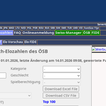
Servert
TA
JPN
MKD
LTU
NED
POL
POR
ROU
RUS
SRB
SVK
SWE
TUR
UKR
VIE
FontSize:11pt
ozahlen
FAQ
Onlineanmeldung
Swiss-Manager
ÖSB
FIDE
T
Elo Vorschau
Elo FIDE
ch-Elozahlen des ÖSB
 01.01.2026, letzte Änderung am 14.01.2026 09:08, gewertete P
Kategorie
Geschlecht
Spielberechtigung
Top 100
UT)