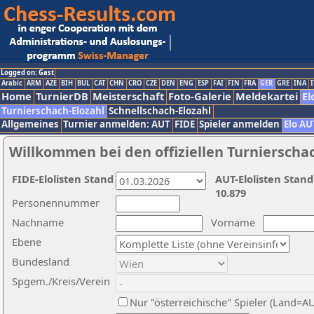
Logged on: Gast
Arabic
ARM
AZE
BIH
BUL
CAT
CHN
CRO
CZE
DEN
ENG
ESP
FAI
FIN
FRA
GER
GRE
INA
I
Home
TurnierDB
Meisterschaft
Foto-Galerie
Meldekartei
El
Turnierschach-Elozahl
Schnellschach-Elozahl
Allgemeines
Turnier anmelden: AUT
FIDE
Spieler anmelden
Elo AU
Willkommen bei den offiziellen Turnierscha
FIDE-Elolisten Stand
AUT-Elolisten Stand
10.879
Personennummer
Nachname
Vorname
Ebene
Bundesland
Spgem./Kreis/Verein
Nur "österreichische" Spieler (Land=A