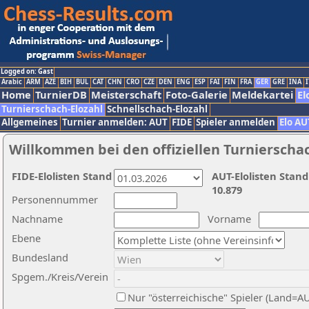
Logged on: Gast
Arabic
ARM
AZE
BIH
BUL
CAT
CHN
CRO
CZE
DEN
ENG
ESP
FAI
FIN
FRA
GER
GRE
INA
I
Home
TurnierDB
Meisterschaft
Foto-Galerie
Meldekartei
El
Turnierschach-Elozahl
Schnellschach-Elozahl
Allgemeines
Turnier anmelden: AUT
FIDE
Spieler anmelden
Elo AU
Willkommen bei den offiziellen Turnierscha
FIDE-Elolisten Stand
AUT-Elolisten Stand
10.879
Personennummer
Nachname
Vorname
Ebene
Bundesland
Spgem./Kreis/Verein
Nur "österreichische" Spieler (Land=A