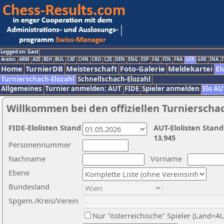
Logged on: Gast
Arabic
ARM
AZE
BIH
BUL
CAT
CHN
CRO
CZE
DEN
ENG
ESP
FAI
FIN
FRA
GER
GRE
INA
I
Home
TurnierDB
Meisterschaft
Foto-Galerie
Meldekartei
El
Turnierschach-Elozahl
Schnellschach-Elozahl
Allgemeines
Turnier anmelden: AUT
FIDE
Spieler anmelden
Elo AU
Willkommen bei den offiziellen Turnierscha
FIDE-Elolisten Stand
AUT-Elolisten Stand
13.945
Personennummer
Nachname
Vorname
Ebene
Bundesland
Spgem./Kreis/Verein
Nur "österreichische" Spieler (Land=A