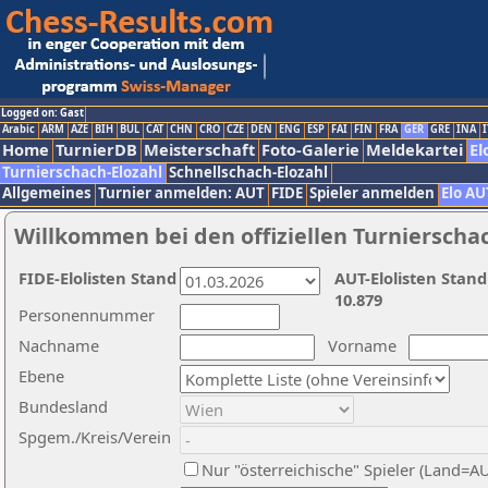
Logged on: Gast
Arabic
ARM
AZE
BIH
BUL
CAT
CHN
CRO
CZE
DEN
ENG
ESP
FAI
FIN
FRA
GER
GRE
INA
I
Home
TurnierDB
Meisterschaft
Foto-Galerie
Meldekartei
El
Turnierschach-Elozahl
Schnellschach-Elozahl
Allgemeines
Turnier anmelden: AUT
FIDE
Spieler anmelden
Elo AU
Willkommen bei den offiziellen Turnierscha
FIDE-Elolisten Stand
AUT-Elolisten Stand
10.879
Personennummer
Nachname
Vorname
Ebene
Bundesland
Spgem./Kreis/Verein
Nur "österreichische" Spieler (Land=A