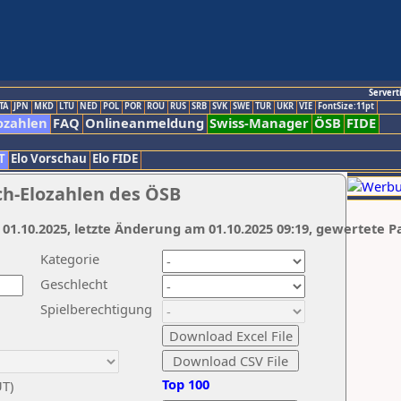
Servert
TA
JPN
MKD
LTU
NED
POL
POR
ROU
RUS
SRB
SVK
SWE
TUR
UKR
VIE
FontSize:11pt
ozahlen
FAQ
Onlineanmeldung
Swiss-Manager
ÖSB
FIDE
T
Elo Vorschau
Elo FIDE
ch-Elozahlen des ÖSB
 01.10.2025, letzte Änderung am 01.10.2025 09:19, gewertete P
Kategorie
Geschlecht
Spielberechtigung
Top 100
UT)