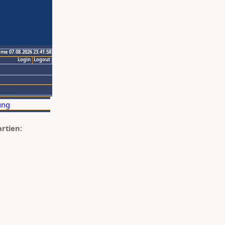
ime 07.08.2026 23:41:58
Login
Logout
artien: