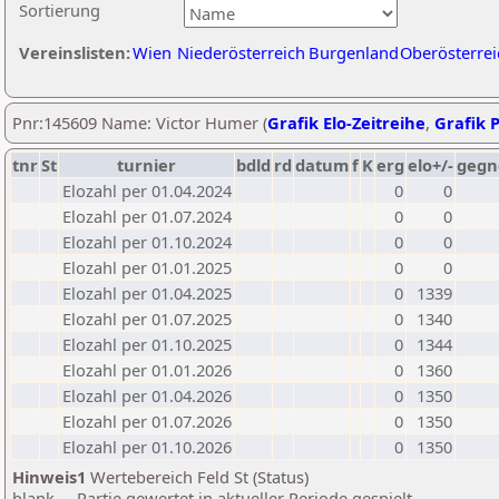
Sortierung
Vereinslisten:
Wien
Niederösterreich
Burgenland
Oberösterrei
Pnr:145609 Name: Victor Humer (
Grafik Elo-Zeitreihe
,
Grafik P
tnr
St
turnier
bdld
rd
datum
f
K
erg
elo+/-
gegn
Elozahl per 01.04.2024
0
0
Elozahl per 01.07.2024
0
0
Elozahl per 01.10.2024
0
0
Elozahl per 01.01.2025
0
0
Elozahl per 01.04.2025
0
1339
Elozahl per 01.07.2025
0
1340
Elozahl per 01.10.2025
0
1344
Elozahl per 01.01.2026
0
1360
Elozahl per 01.04.2026
0
1350
Elozahl per 01.07.2026
0
1350
Elozahl per 01.10.2026
0
1350
Hinweis1
Wertebereich Feld St (Status)
blank ... Partie gewertet in aktueller Periode gespielt