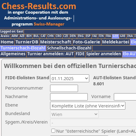
Logged on: Gast
Arabic
ARM
AZE
BIH
BUL
CAT
CHN
CRO
CZE
DEN
ENG
ESP
FAI
FIN
FRA
GER
GRE
INA
I
Home
TurnierDB
Meisterschaft
Foto-Galerie
Meldekartei
El
Turnierschach-Elozahl
Schnellschach-Elozahl
Allgemeines
Turnier anmelden: AUT
FIDE
Spieler anmelden
Elo AU
Willkommen bei den offiziellen Turnierscha
FIDE-Elolisten Stand
AUT-Elolisten Stand
8.601
Personennummer
Nachname
Vorname
Ebene
Bundesland
Spgem./Kreis/Verein
Nur "österreichische" Spieler (Land=A