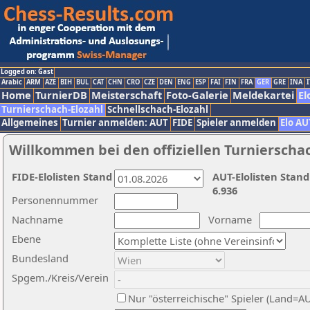
Logged on: Gast
Arabic
ARM
AZE
BIH
BUL
CAT
CHN
CRO
CZE
DEN
ENG
ESP
FAI
FIN
FRA
GER
GRE
INA
I
Home
TurnierDB
Meisterschaft
Foto-Galerie
Meldekartei
El
Turnierschach-Elozahl
Schnellschach-Elozahl
Allgemeines
Turnier anmelden: AUT
FIDE
Spieler anmelden
Elo AU
Willkommen bei den offiziellen Turnierscha
FIDE-Elolisten Stand
AUT-Elolisten Stand
6.936
Personennummer
Nachname
Vorname
Ebene
Bundesland
Spgem./Kreis/Verein
Nur "österreichische" Spieler (Land=A