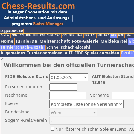
Logged on: Gast
Arabic
ARM
AZE
BIH
BUL
CAT
CHN
CRO
CZE
DEN
ENG
ESP
FAI
FIN
FRA
GER
GRE
INA
I
Home
TurnierDB
Meisterschaft
Foto-Galerie
Meldekartei
El
Turnierschach-Elozahl
Schnellschach-Elozahl
Allgemeines
Turnier anmelden: AUT
FIDE
Spieler anmelden
Elo AU
Willkommen bei den offiziellen Turnierscha
FIDE-Elolisten Stand
AUT-Elolisten Stand
13.945
Personennummer
Nachname
Vorname
Ebene
Bundesland
Spgem./Kreis/Verein
Nur "österreichische" Spieler (Land=A