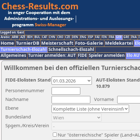
Logged on: Gast
Arabic
ARM
AZE
BIH
BUL
CAT
CHN
CRO
CZE
DEN
ENG
ESP
FAI
FIN
FRA
GER
GRE
INA
I
Home
TurnierDB
Meisterschaft
Foto-Galerie
Meldekartei
El
Turnierschach-Elozahl
Schnellschach-Elozahl
Allgemeines
Turnier anmelden: AUT
FIDE
Spieler anmelden
Elo AU
Willkommen bei den offiziellen Turnierscha
FIDE-Elolisten Stand
AUT-Elolisten Stand
10.879
Personennummer
Nachname
Vorname
Ebene
Bundesland
Spgem./Kreis/Verein
Nur "österreichische" Spieler (Land=A