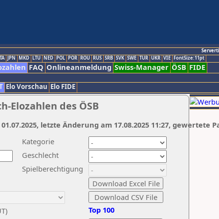
Servert
TA
JPN
MKD
LTU
NED
POL
POR
ROU
RUS
SRB
SVK
SWE
TUR
UKR
VIE
FontSize:11pt
ozahlen
FAQ
Onlineanmeldung
Swiss-Manager
ÖSB
FIDE
T
Elo Vorschau
Elo FIDE
ch-Elozahlen des ÖSB
 01.07.2025, letzte Änderung am 17.08.2025 11:27, gewertete P
Kategorie
Geschlecht
Spielberechtigung
Top 100
UT)