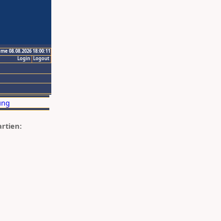
ime 08.08.2026 18:00:11
Login
Logout
artien: