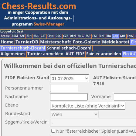
Logged on: Gast
Arabic
ARM
AZE
BIH
BUL
CAT
CHN
CRO
CZE
DEN
ENG
ESP
FAI
FIN
FRA
GER
GRE
INA
I
Home
TurnierDB
Meisterschaft
Foto-Galerie
Meldekartei
El
Turnierschach-Elozahl
Schnellschach-Elozahl
Allgemeines
Turnier anmelden: AUT
FIDE
Spieler anmelden
Elo AU
Willkommen bei den offiziellen Turnierscha
FIDE-Elolisten Stand
AUT-Elolisten Stand
7.518
Personennummer
Nachname
Vorname
Ebene
Bundesland
Spgem./Kreis/Verein
Nur "österreichische" Spieler (Land=A