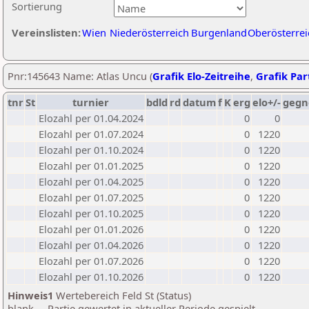
Sortierung
Vereinslisten:
Wien
Niederösterreich
Burgenland
Oberösterrei
Pnr:145643 Name: Atlas Uncu (
Grafik Elo-Zeitreihe
,
Grafik Part
tnr
St
turnier
bdld
rd
datum
f
K
erg
elo+/-
gegn
Elozahl per 01.04.2024
0
0
Elozahl per 01.07.2024
0
1220
Elozahl per 01.10.2024
0
1220
Elozahl per 01.01.2025
0
1220
Elozahl per 01.04.2025
0
1220
Elozahl per 01.07.2025
0
1220
Elozahl per 01.10.2025
0
1220
Elozahl per 01.01.2026
0
1220
Elozahl per 01.04.2026
0
1220
Elozahl per 01.07.2026
0
1220
Elozahl per 01.10.2026
0
1220
Hinweis1
Wertebereich Feld St (Status)
blank ... Partie gewertet in aktueller Periode gespielt