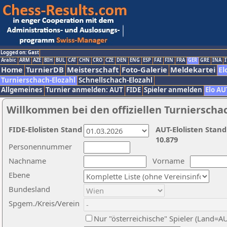
Logged on: Gast
Arabic
ARM
AZE
BIH
BUL
CAT
CHN
CRO
CZE
DEN
ENG
ESP
FAI
FIN
FRA
GER
GRE
INA
I
Home
TurnierDB
Meisterschaft
Foto-Galerie
Meldekartei
El
Turnierschach-Elozahl
Schnellschach-Elozahl
Allgemeines
Turnier anmelden: AUT
FIDE
Spieler anmelden
Elo AU
Willkommen bei den offiziellen Turnierscha
FIDE-Elolisten Stand
AUT-Elolisten Stand
10.879
Personennummer
Nachname
Vorname
Ebene
Bundesland
Spgem./Kreis/Verein
Nur "österreichische" Spieler (Land=A