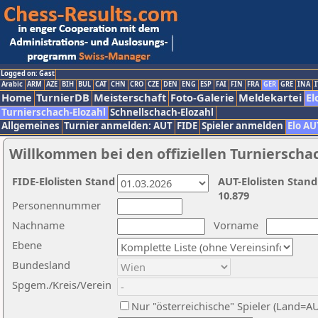
Logged on: Gast
Arabic
ARM
AZE
BIH
BUL
CAT
CHN
CRO
CZE
DEN
ENG
ESP
FAI
FIN
FRA
GER
GRE
INA
I
Home
TurnierDB
Meisterschaft
Foto-Galerie
Meldekartei
El
Turnierschach-Elozahl
Schnellschach-Elozahl
Allgemeines
Turnier anmelden: AUT
FIDE
Spieler anmelden
Elo AU
Willkommen bei den offiziellen Turnierscha
FIDE-Elolisten Stand
AUT-Elolisten Stand
10.879
Personennummer
Nachname
Vorname
Ebene
Bundesland
Spgem./Kreis/Verein
Nur "österreichische" Spieler (Land=A