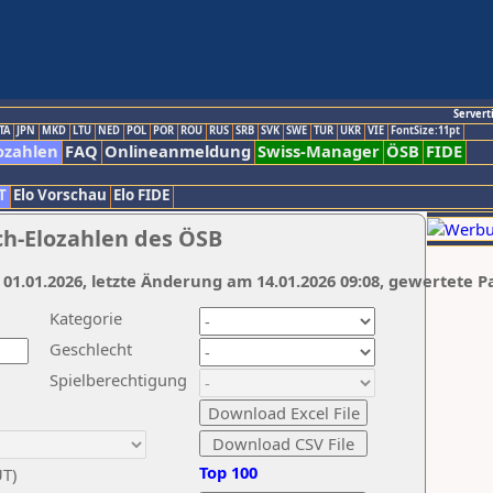
Servert
TA
JPN
MKD
LTU
NED
POL
POR
ROU
RUS
SRB
SVK
SWE
TUR
UKR
VIE
FontSize:11pt
ozahlen
FAQ
Onlineanmeldung
Swiss-Manager
ÖSB
FIDE
T
Elo Vorschau
Elo FIDE
ch-Elozahlen des ÖSB
 01.01.2026, letzte Änderung am 14.01.2026 09:08, gewertete P
Kategorie
Geschlecht
Spielberechtigung
Top 100
UT)