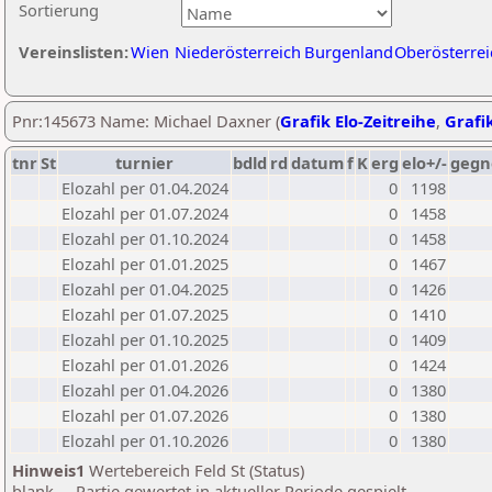
Sortierung
Vereinslisten:
Wien
Niederösterreich
Burgenland
Oberösterrei
Pnr:145673 Name: Michael Daxner (
Grafik Elo-Zeitreihe
,
Grafik
tnr
St
turnier
bdld
rd
datum
f
K
erg
elo+/-
gegn
Elozahl per 01.04.2024
0
1198
Elozahl per 01.07.2024
0
1458
Elozahl per 01.10.2024
0
1458
Elozahl per 01.01.2025
0
1467
Elozahl per 01.04.2025
0
1426
Elozahl per 01.07.2025
0
1410
Elozahl per 01.10.2025
0
1409
Elozahl per 01.01.2026
0
1424
Elozahl per 01.04.2026
0
1380
Elozahl per 01.07.2026
0
1380
Elozahl per 01.10.2026
0
1380
Hinweis1
Wertebereich Feld St (Status)
blank ... Partie gewertet in aktueller Periode gespielt