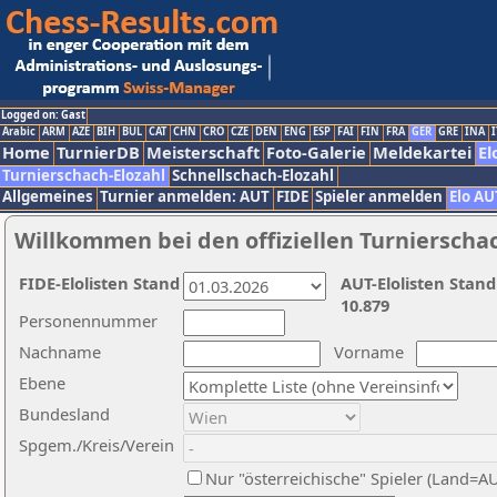
Logged on: Gast
Arabic
ARM
AZE
BIH
BUL
CAT
CHN
CRO
CZE
DEN
ENG
ESP
FAI
FIN
FRA
GER
GRE
INA
I
Home
TurnierDB
Meisterschaft
Foto-Galerie
Meldekartei
El
Turnierschach-Elozahl
Schnellschach-Elozahl
Allgemeines
Turnier anmelden: AUT
FIDE
Spieler anmelden
Elo AU
Willkommen bei den offiziellen Turnierscha
FIDE-Elolisten Stand
AUT-Elolisten Stand
10.879
Personennummer
Nachname
Vorname
Ebene
Bundesland
Spgem./Kreis/Verein
Nur "österreichische" Spieler (Land=A