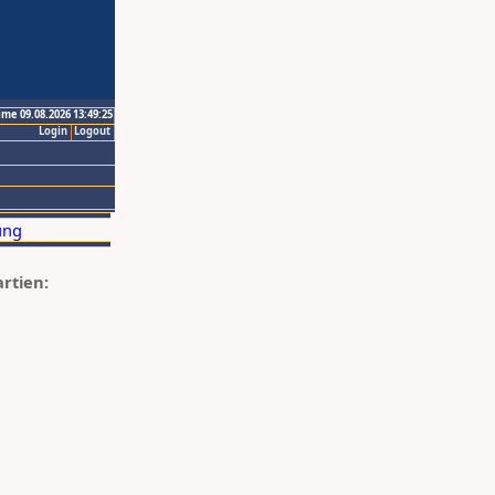
ime 09.08.2026 13:49:25
Login
Logout
artien: