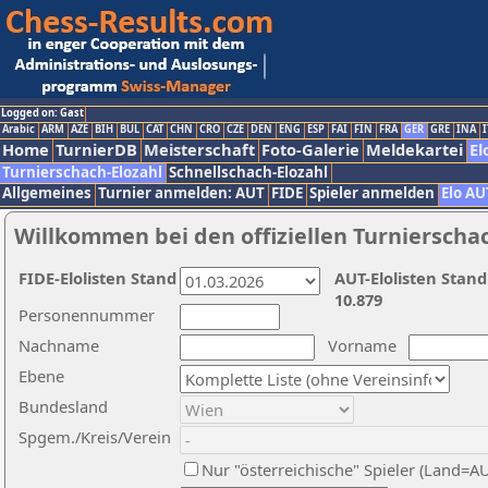
Logged on: Gast
Arabic
ARM
AZE
BIH
BUL
CAT
CHN
CRO
CZE
DEN
ENG
ESP
FAI
FIN
FRA
GER
GRE
INA
I
Home
TurnierDB
Meisterschaft
Foto-Galerie
Meldekartei
El
Turnierschach-Elozahl
Schnellschach-Elozahl
Allgemeines
Turnier anmelden: AUT
FIDE
Spieler anmelden
Elo AU
Willkommen bei den offiziellen Turnierscha
FIDE-Elolisten Stand
AUT-Elolisten Stand
10.879
Personennummer
Nachname
Vorname
Ebene
Bundesland
Spgem./Kreis/Verein
Nur "österreichische" Spieler (Land=A