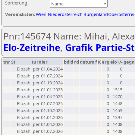
Sortierung
Vereinslisten:
Wien
Niederösterreich
Burgenland
Oberösterrei
Pnr:145674 Name: Mihai, Alex
Elo-Zeitreihe
,
Grafik Partie-St
tnr
St
turnier
bdld
rd
datum
f
K
erg
elo+/-
gegn
Elozahl per 01.04.2024
0
0
Elozahl per 01.07.2024
0
0
Elozahl per 01.10.2024
0
0
Elozahl per 01.01.2025
0
1515
Elozahl per 01.04.2025
0
1470
Elozahl per 01.07.2025
0
1448
Elozahl per 01.10.2025
0
1453
Elozahl per 01.01.2026
0
1397
Elozahl per 01.04.2026
0
1408
Elozahl per 01.07.2026
0
1408