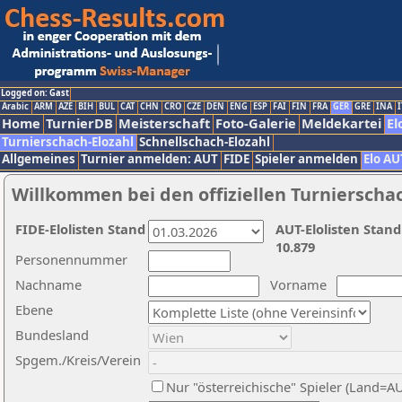
Logged on: Gast
Arabic
ARM
AZE
BIH
BUL
CAT
CHN
CRO
CZE
DEN
ENG
ESP
FAI
FIN
FRA
GER
GRE
INA
I
Home
TurnierDB
Meisterschaft
Foto-Galerie
Meldekartei
El
Turnierschach-Elozahl
Schnellschach-Elozahl
Allgemeines
Turnier anmelden: AUT
FIDE
Spieler anmelden
Elo AU
Willkommen bei den offiziellen Turnierscha
FIDE-Elolisten Stand
AUT-Elolisten Stand
10.879
Personennummer
Nachname
Vorname
Ebene
Bundesland
Spgem./Kreis/Verein
Nur "österreichische" Spieler (Land=A