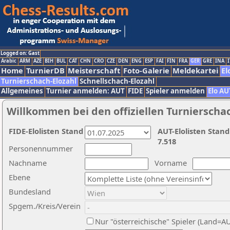
Logged on: Gast
Arabic
ARM
AZE
BIH
BUL
CAT
CHN
CRO
CZE
DEN
ENG
ESP
FAI
FIN
FRA
GER
GRE
INA
I
Home
TurnierDB
Meisterschaft
Foto-Galerie
Meldekartei
El
Turnierschach-Elozahl
Schnellschach-Elozahl
Allgemeines
Turnier anmelden: AUT
FIDE
Spieler anmelden
Elo AU
Willkommen bei den offiziellen Turnierscha
FIDE-Elolisten Stand
AUT-Elolisten Stand
7.518
Personennummer
Nachname
Vorname
Ebene
Bundesland
Spgem./Kreis/Verein
Nur "österreichische" Spieler (Land=A