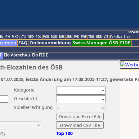
Servert
TA
JPN
MKD
LTU
NED
POL
POR
ROU
RUS
SRB
SVK
SWE
TUR
UKR
VIE
FontSize:11pt
ozahlen
FAQ
Onlineanmeldung
Swiss-Manager
ÖSB
FIDE
T
Elo Vorschau
Elo FIDE
ch-Elozahlen des ÖSB
 01.07.2025, letzte Änderung am 17.08.2025 11:27, gewertete P
Kategorie
Geschlecht
Spielberechtigung
Top 100
UT)