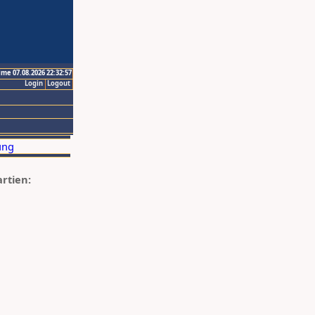
ime 07.08.2026 22:32:57
Login
Logout
artien: