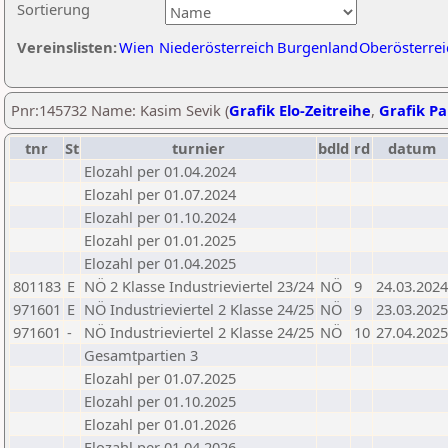
Sortierung
Vereinslisten:
Wien
Niederösterreich
Burgenland
Oberösterrei
Pnr:145732 Name: Kasim Sevik (
Grafik Elo-Zeitreihe
,
Grafik Par
tnr
St
turnier
bdld
rd
datum
Elozahl per 01.04.2024
Elozahl per 01.07.2024
Elozahl per 01.10.2024
Elozahl per 01.01.2025
Elozahl per 01.04.2025
801183
E
NÖ 2 Klasse Industrieviertel 23/24
NÖ
9
24.03.2024
971601
E
NÖ Industrieviertel 2 Klasse 24/25
NÖ
9
23.03.2025
971601
-
NÖ Industrieviertel 2 Klasse 24/25
NÖ
10
27.04.2025
Gesamtpartien 3
Elozahl per 01.07.2025
Elozahl per 01.10.2025
Elozahl per 01.01.2026
Elozahl per 01.04.2026