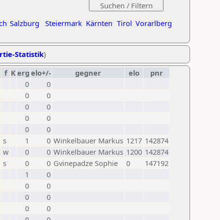
ch
Salzburg
Steiermark
Kärnten
Tirol
Vorarlberg
tie-Statistik
)
f
K
erg
elo+/-
gegner
elo
pnr
0
0
0
0
0
0
0
0
0
0
s
1
0
Winkelbauer Markus
1217
142874
w
0
0
Winkelbauer Markus
1200
142874
s
0
0
Gvinepadze Sophie
0
147192
1
0
0
0
0
0
0
0
0
0