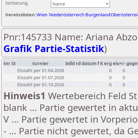
Sortierung
Vereinslisten:
Wien
Niederösterreich
Burgenland
Oberösterrei
Pnr:145733 Name: Ariana Abzo
Grafik Partie-Statistik
)
tnr
St
turnier
bdld
rd
datum
f
K
erg
elo+/-
gegn
Elozahl per 01.04.2026
0
0
Elozahl per 01.07.2026
0
0
Elozahl per 01.10.2026
0
0
Hinweis1
Wertebereich Feld St 
blank ... Partie gewertet in akt
V ... Partie gewertet in Vorperi
- ... Partie nicht gewertet, da 