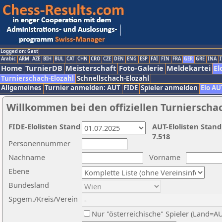
Logged on: Gast
Arabic
ARM
AZE
BIH
BUL
CAT
CHN
CRO
CZE
DEN
ENG
ESP
FAI
FIN
FRA
GER
GRE
INA
I
Home
TurnierDB
Meisterschaft
Foto-Galerie
Meldekartei
El
Turnierschach-Elozahl
Schnellschach-Elozahl
Allgemeines
Turnier anmelden: AUT
FIDE
Spieler anmelden
Elo AU
Willkommen bei den offiziellen Turnierscha
FIDE-Elolisten Stand
AUT-Elolisten Stand
7.518
Personennummer
Nachname
Vorname
Ebene
Bundesland
Spgem./Kreis/Verein
Nur "österreichische" Spieler (Land=A