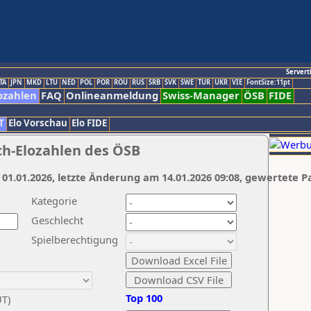
Servert
TA
JPN
MKD
LTU
NED
POL
POR
ROU
RUS
SRB
SVK
SWE
TUR
UKR
VIE
FontSize:11pt
ozahlen
FAQ
Onlineanmeldung
Swiss-Manager
ÖSB
FIDE
T
Elo Vorschau
Elo FIDE
ch-Elozahlen des ÖSB
 01.01.2026, letzte Änderung am 14.01.2026 09:08, gewertete P
Kategorie
Geschlecht
Spielberechtigung
Top 100
UT)