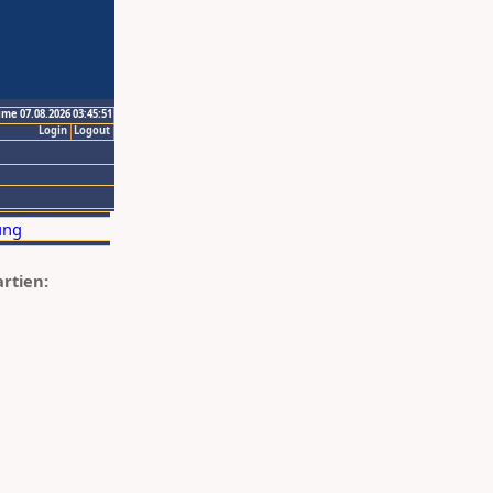
ime 07.08.2026 03:45:51
Login
Logout
artien: