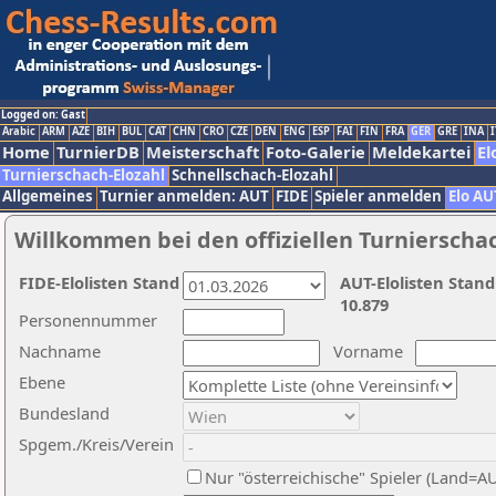
Logged on: Gast
Arabic
ARM
AZE
BIH
BUL
CAT
CHN
CRO
CZE
DEN
ENG
ESP
FAI
FIN
FRA
GER
GRE
INA
I
Home
TurnierDB
Meisterschaft
Foto-Galerie
Meldekartei
El
Turnierschach-Elozahl
Schnellschach-Elozahl
Allgemeines
Turnier anmelden: AUT
FIDE
Spieler anmelden
Elo AU
Willkommen bei den offiziellen Turnierscha
FIDE-Elolisten Stand
AUT-Elolisten Stand
10.879
Personennummer
Nachname
Vorname
Ebene
Bundesland
Spgem./Kreis/Verein
Nur "österreichische" Spieler (Land=A