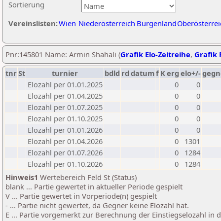
Sortierung
Vereinslisten:
Wien
Niederösterreich
Burgenland
Oberösterrei
Pnr:145801 Name: Armin Shahali (
Grafik Elo-Zeitreihe
,
Grafik 
tnr
St
turnier
bdld
rd
datum
f
K
erg
elo+/-
gegn
Elozahl per 01.01.2025
0
0
Elozahl per 01.04.2025
0
0
Elozahl per 01.07.2025
0
0
Elozahl per 01.10.2025
0
0
Elozahl per 01.01.2026
0
0
Elozahl per 01.04.2026
0
1301
Elozahl per 01.07.2026
0
1284
Elozahl per 01.10.2026
0
1284
Hinweis1
Wertebereich Feld St (Status)
blank ... Partie gewertet in aktueller Periode gespielt
V ... Partie gewertet in Vorperiode(n) gespielt
- ... Partie nicht gewertet, da Gegner keine Elozahl hat.
E ... Partie vorgemerkt zur Berechnung der Einstiegselozahl in