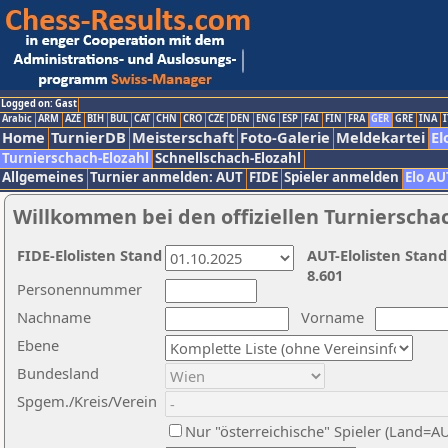
Logged on: Gast
Arabic
ARM
AZE
BIH
BUL
CAT
CHN
CRO
CZE
DEN
ENG
ESP
FAI
FIN
FRA
GER
GRE
INA
I
Home
TurnierDB
Meisterschaft
Foto-Galerie
Meldekartei
El
Turnierschach-Elozahl
Schnellschach-Elozahl
Allgemeines
Turnier anmelden: AUT
FIDE
Spieler anmelden
Elo AU
Willkommen bei den offiziellen Turnierscha
FIDE-Elolisten Stand
AUT-Elolisten Stand
8.601
Personennummer
Nachname
Vorname
Ebene
Bundesland
Spgem./Kreis/Verein
Nur "österreichische" Spieler (Land=A