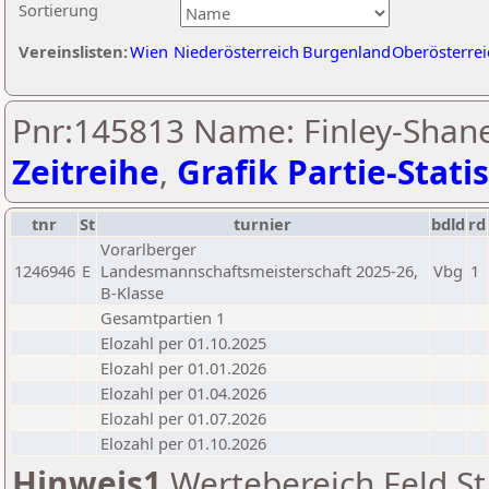
Sortierung
Vereinslisten:
Wien
Niederösterreich
Burgenland
Oberösterrei
Pnr:145813 Name: Finley-Shan
Zeitreihe
,
Grafik Partie-Statis
tnr
St
turnier
bdld
rd
Vorarlberger
1246946
E
Landesmannschaftsmeisterschaft 2025-26,
Vbg
1
B-Klasse
Gesamtpartien 1
Elozahl per 01.10.2025
Elozahl per 01.01.2026
Elozahl per 01.04.2026
Elozahl per 01.07.2026
Elozahl per 01.10.2026
Hinweis1
Wertebereich Feld St 