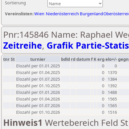
Sortierung
Vereinslisten:
Wien
Niederösterreich
Burgenland
Oberösterrei
Pnr:145846 Name: Raphael Weg
Zeitreihe
,
Grafik Partie-Statis
tnr
St
turnier
bdld
rd
datum
f
K
erg
elo+/-
gegn
Elozahl per 01.01.2025
0
0
Elozahl per 01.04.2025
0
1370
Elozahl per 01.07.2025
0
1384
Elozahl per 01.10.2025
0
1392
Elozahl per 01.01.2026
0
1488
Elozahl per 01.04.2026
0
1565
Elozahl per 01.07.2026
0
1565
Elozahl per 01.10.2026
0
1516
Hinweis1
Wertebereich Feld St 