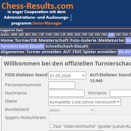
Logged on: Gast
Arabic
ARM
AZE
BIH
BUL
CAT
CHN
CRO
CZE
DEN
ENG
ESP
FAI
FIN
FRA
GER
GRE
INA
I
Home
TurnierDB
Meisterschaft
Foto-Galerie
Meldekartei
El
Turnierschach-Elozahl
Schnellschach-Elozahl
Allgemeines
Turnier anmelden: AUT
FIDE
Spieler anmelden
Elo AU
Willkommen bei den offiziellen Turnierscha
FIDE-Elolisten Stand
AUT-Elolisten Stand
13.945
Personennummer
Nachname
Vorname
Ebene
Bundesland
Spgem./Kreis/Verein
Nur "österreichische" Spieler (Land=A