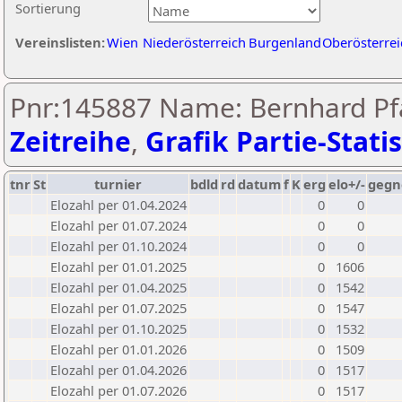
Sortierung
Vereinslisten:
Wien
Niederösterreich
Burgenland
Oberösterrei
Pnr:145887 Name: Bernhard Pfa
Zeitreihe
,
Grafik Partie-Statis
tnr
St
turnier
bdld
rd
datum
f
K
erg
elo+/-
gegn
Elozahl per 01.04.2024
0
0
Elozahl per 01.07.2024
0
0
Elozahl per 01.10.2024
0
0
Elozahl per 01.01.2025
0
1606
Elozahl per 01.04.2025
0
1542
Elozahl per 01.07.2025
0
1547
Elozahl per 01.10.2025
0
1532
Elozahl per 01.01.2026
0
1509
Elozahl per 01.04.2026
0
1517
Elozahl per 01.07.2026
0
1517