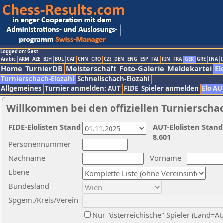
Logged on: Gast
Arabic
ARM
AZE
BIH
BUL
CAT
CHN
CRO
CZE
DEN
ENG
ESP
FAI
FIN
FRA
GER
GRE
INA
I
Home
TurnierDB
Meisterschaft
Foto-Galerie
Meldekartei
El
Turnierschach-Elozahl
Schnellschach-Elozahl
Allgemeines
Turnier anmelden: AUT
FIDE
Spieler anmelden
Elo AU
Willkommen bei den offiziellen Turnierscha
FIDE-Elolisten Stand
AUT-Elolisten Stand
8.601
Personennummer
Nachname
Vorname
Ebene
Bundesland
Spgem./Kreis/Verein
Nur "österreichische" Spieler (Land=A