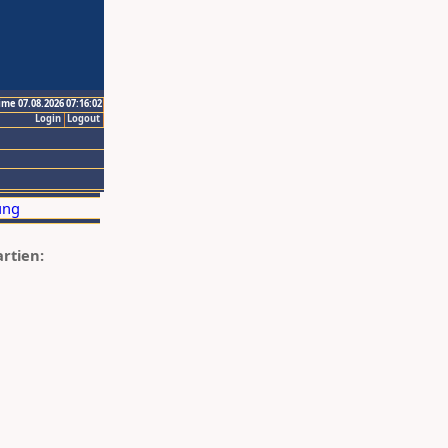
ime 07.08.2026 07:16:02
Login
Logout
artien: