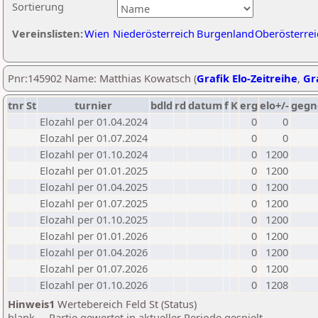
Sortierung
Vereinslisten:
Wien
Niederösterreich
Burgenland
Oberösterrei
Pnr:145902 Name: Matthias Kowatsch (
Grafik Elo-Zeitreihe
,
Gra
tnr
St
turnier
bdld
rd
datum
f
K
erg
elo+/-
gegn
Elozahl per 01.04.2024
0
0
Elozahl per 01.07.2024
0
0
Elozahl per 01.10.2024
0
1200
Elozahl per 01.01.2025
0
1200
Elozahl per 01.04.2025
0
1200
Elozahl per 01.07.2025
0
1200
Elozahl per 01.10.2025
0
1200
Elozahl per 01.01.2026
0
1200
Elozahl per 01.04.2026
0
1200
Elozahl per 01.07.2026
0
1200
Elozahl per 01.10.2026
0
1208
Hinweis1
Wertebereich Feld St (Status)
blank ... Partie gewertet in aktueller Periode gespielt