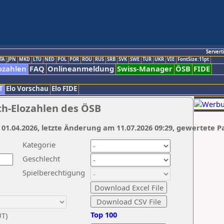
Servert
TA
JPN
MKD
LTU
NED
POL
POR
ROU
RUS
SRB
SVK
SWE
TUR
UKR
VIE
FontSize:11pt
ozahlen
FAQ
Onlineanmeldung
Swiss-Manager
ÖSB
FIDE
T
Elo Vorschau
Elo FIDE
ch-Elozahlen des ÖSB
 01.04.2026, letzte Änderung am 11.07.2026 09:29, gewertete P
Kategorie
Geschlecht
Spielberechtigung
Top 100
UT)