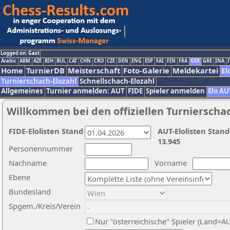
Logged on: Gast
Arabic
ARM
AZE
BIH
BUL
CAT
CHN
CRO
CZE
DEN
ENG
ESP
FAI
FIN
FRA
GER
GRE
INA
I
Home
TurnierDB
Meisterschaft
Foto-Galerie
Meldekartei
El
Turnierschach-Elozahl
Schnellschach-Elozahl
Allgemeines
Turnier anmelden: AUT
FIDE
Spieler anmelden
Elo AU
Willkommen bei den offiziellen Turnierscha
FIDE-Elolisten Stand
AUT-Elolisten Stand
13.945
Personennummer
Nachname
Vorname
Ebene
Bundesland
Spgem./Kreis/Verein
Nur "österreichische" Spieler (Land=A