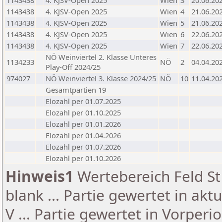
1143438
4. KJSV-Open 2025
Wien
3
20.06.20
1143438
4. KJSV-Open 2025
Wien
4
21.06.20
1143438
4. KJSV-Open 2025
Wien
5
21.06.20
1143438
4. KJSV-Open 2025
Wien
6
22.06.20
1143438
4. KJSV-Open 2025
Wien
7
22.06.20
NÖ Weinviertel 2. Klasse Unteres
1134233
NÖ
2
04.04.20
Play-Off 2024/25
974027
NÖ Weinviertel 3. Klasse 2024/25
NÖ
10
11.04.20
Gesamtpartien 19
Elozahl per 01.07.2025
Elozahl per 01.10.2025
Elozahl per 01.01.2026
Elozahl per 01.04.2026
Elozahl per 01.07.2026
Elozahl per 01.10.2026
Hinweis1
Wertebereich Feld St 
blank ... Partie gewertet in akt
V ... Partie gewertet in Vorperi