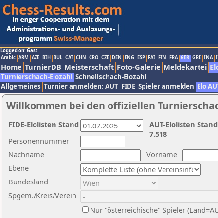
Logged on: Gast
Arabic
ARM
AZE
BIH
BUL
CAT
CHN
CRO
CZE
DEN
ENG
ESP
FAI
FIN
FRA
GER
GRE
INA
I
Home
TurnierDB
Meisterschaft
Foto-Galerie
Meldekartei
El
Turnierschach-Elozahl
Schnellschach-Elozahl
Allgemeines
Turnier anmelden: AUT
FIDE
Spieler anmelden
Elo AU
Willkommen bei den offiziellen Turnierscha
FIDE-Elolisten Stand
AUT-Elolisten Stand
7.518
Personennummer
Nachname
Vorname
Ebene
Bundesland
Spgem./Kreis/Verein
Nur "österreichische" Spieler (Land=A