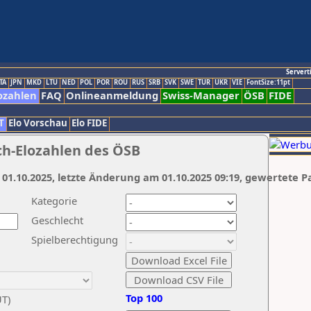
Servert
TA
JPN
MKD
LTU
NED
POL
POR
ROU
RUS
SRB
SVK
SWE
TUR
UKR
VIE
FontSize:11pt
ozahlen
FAQ
Onlineanmeldung
Swiss-Manager
ÖSB
FIDE
T
Elo Vorschau
Elo FIDE
ch-Elozahlen des ÖSB
 01.10.2025, letzte Änderung am 01.10.2025 09:19, gewertete P
Kategorie
Geschlecht
Spielberechtigung
Top 100
UT)