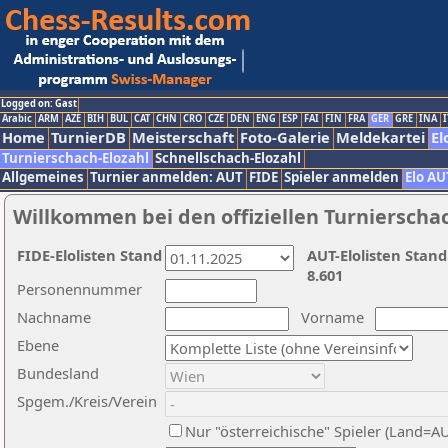
Logged on: Gast
Arabic
ARM
AZE
BIH
BUL
CAT
CHN
CRO
CZE
DEN
ENG
ESP
FAI
FIN
FRA
GER
GRE
INA
I
Home
TurnierDB
Meisterschaft
Foto-Galerie
Meldekartei
El
Turnierschach-Elozahl
Schnellschach-Elozahl
Allgemeines
Turnier anmelden: AUT
FIDE
Spieler anmelden
Elo AU
Willkommen bei den offiziellen Turnierscha
FIDE-Elolisten Stand
AUT-Elolisten Stand
8.601
Personennummer
Nachname
Vorname
Ebene
Bundesland
Spgem./Kreis/Verein
Nur "österreichische" Spieler (Land=A