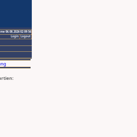
ime 06.08.2026 02:09:56
Login
Logout
artien: