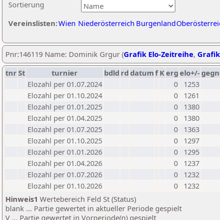
Sortierung
Vereinslisten:
Wien
Niederösterreich
Burgenland
Oberösterrei
Pnr:146119 Name: Dominik Grgur (
Grafik Elo-Zeitreihe
,
Grafik
tnr
St
turnier
bdld
rd
datum
f
K
erg
elo+/-
gegn
Elozahl per 01.07.2024
0
1253
Elozahl per 01.10.2024
0
1261
Elozahl per 01.01.2025
0
1380
Elozahl per 01.04.2025
0
1380
Elozahl per 01.07.2025
0
1363
Elozahl per 01.10.2025
0
1297
Elozahl per 01.01.2026
0
1295
Elozahl per 01.04.2026
0
1237
Elozahl per 01.07.2026
0
1232
Elozahl per 01.10.2026
0
1232
Hinweis1
Wertebereich Feld St (Status)
blank ... Partie gewertet in aktueller Periode gespielt
V ... Partie gewertet in Vorperiode(n) gespielt