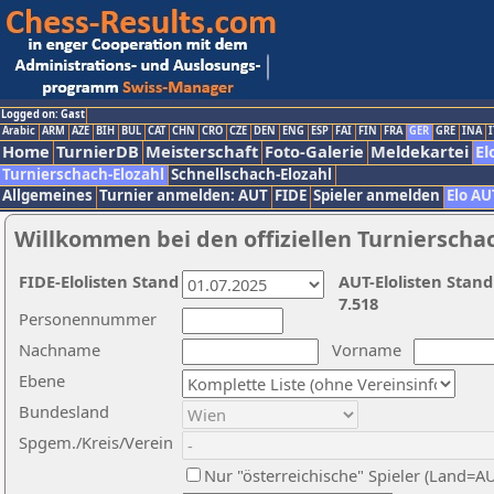
Logged on: Gast
Arabic
ARM
AZE
BIH
BUL
CAT
CHN
CRO
CZE
DEN
ENG
ESP
FAI
FIN
FRA
GER
GRE
INA
I
Home
TurnierDB
Meisterschaft
Foto-Galerie
Meldekartei
El
Turnierschach-Elozahl
Schnellschach-Elozahl
Allgemeines
Turnier anmelden: AUT
FIDE
Spieler anmelden
Elo AU
Willkommen bei den offiziellen Turnierscha
FIDE-Elolisten Stand
AUT-Elolisten Stand
7.518
Personennummer
Nachname
Vorname
Ebene
Bundesland
Spgem./Kreis/Verein
Nur "österreichische" Spieler (Land=A