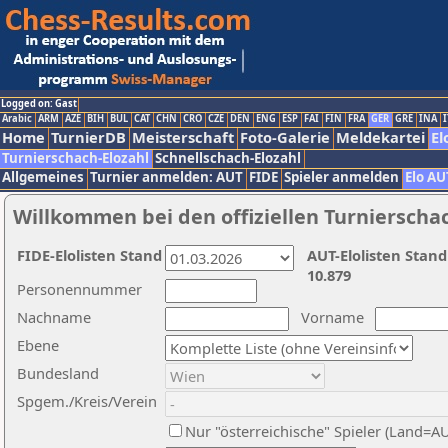
Logged on: Gast
Arabic
ARM
AZE
BIH
BUL
CAT
CHN
CRO
CZE
DEN
ENG
ESP
FAI
FIN
FRA
GER
GRE
INA
I
Home
TurnierDB
Meisterschaft
Foto-Galerie
Meldekartei
El
Turnierschach-Elozahl
Schnellschach-Elozahl
Allgemeines
Turnier anmelden: AUT
FIDE
Spieler anmelden
Elo AU
Willkommen bei den offiziellen Turnierscha
FIDE-Elolisten Stand
AUT-Elolisten Stand
10.879
Personennummer
Nachname
Vorname
Ebene
Bundesland
Spgem./Kreis/Verein
Nur "österreichische" Spieler (Land=A