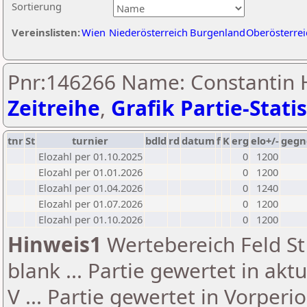
Sortierung
Vereinslisten:
Wien
Niederösterreich
Burgenland
Oberösterrei
Pnr:146266 Name: Constantin H
Zeitreihe
,
Grafik Partie-Statis
tnr
St
turnier
bdld
rd
datum
f
K
erg
elo+/-
gegn
Elozahl per 01.10.2025
0
1200
Elozahl per 01.01.2026
0
1200
Elozahl per 01.04.2026
0
1240
Elozahl per 01.07.2026
0
1200
Elozahl per 01.10.2026
0
1200
Hinweis1
Wertebereich Feld St 
blank ... Partie gewertet in akt
V ... Partie gewertet in Vorperi