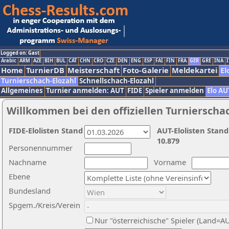
Logged on: Gast
Arabic
ARM
AZE
BIH
BUL
CAT
CHN
CRO
CZE
DEN
ENG
ESP
FAI
FIN
FRA
GER
GRE
INA
I
Home
TurnierDB
Meisterschaft
Foto-Galerie
Meldekartei
El
Turnierschach-Elozahl
Schnellschach-Elozahl
Allgemeines
Turnier anmelden: AUT
FIDE
Spieler anmelden
Elo AU
Willkommen bei den offiziellen Turnierscha
FIDE-Elolisten Stand
AUT-Elolisten Stand
10.879
Personennummer
Nachname
Vorname
Ebene
Bundesland
Spgem./Kreis/Verein
Nur "österreichische" Spieler (Land=A