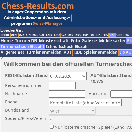
Logged on: Gast
Arabic
ARM
AZE
BIH
BUL
CAT
CHN
CRO
CZE
DEN
ENG
ESP
FAI
FIN
FRA
GER
GRE
INA
I
Home
TurnierDB
Meisterschaft
Foto-Galerie
Meldekartei
El
Turnierschach-Elozahl
Schnellschach-Elozahl
Allgemeines
Turnier anmelden: AUT
FIDE
Spieler anmelden
Elo AU
Willkommen bei den offiziellen Turnierscha
FIDE-Elolisten Stand
AUT-Elolisten Stand
10.879
Personennummer
Nachname
Vorname
Ebene
Bundesland
Spgem./Kreis/Verein
Nur "österreichische" Spieler (Land=A