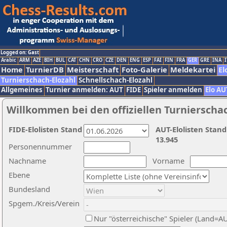
Logged on: Gast
Arabic
ARM
AZE
BIH
BUL
CAT
CHN
CRO
CZE
DEN
ENG
ESP
FAI
FIN
FRA
GER
GRE
INA
I
Home
TurnierDB
Meisterschaft
Foto-Galerie
Meldekartei
El
Turnierschach-Elozahl
Schnellschach-Elozahl
Allgemeines
Turnier anmelden: AUT
FIDE
Spieler anmelden
Elo AU
Willkommen bei den offiziellen Turnierscha
FIDE-Elolisten Stand
AUT-Elolisten Stand
13.945
Personennummer
Nachname
Vorname
Ebene
Bundesland
Spgem./Kreis/Verein
Nur "österreichische" Spieler (Land=A