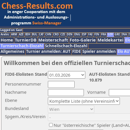
Logged on: Gast
Arabic
ARM
AZE
BIH
BUL
CAT
CHN
CRO
CZE
DEN
ENG
ESP
FAI
FIN
FRA
GER
GRE
INA
I
Home
TurnierDB
Meisterschaft
Foto-Galerie
Meldekartei
El
Turnierschach-Elozahl
Schnellschach-Elozahl
Allgemeines
Turnier anmelden: AUT
FIDE
Spieler anmelden
Elo AU
Willkommen bei den offiziellen Turnierscha
FIDE-Elolisten Stand
AUT-Elolisten Stand
10.879
Personennummer
Nachname
Vorname
Ebene
Bundesland
Spgem./Kreis/Verein
Nur "österreichische" Spieler (Land=A