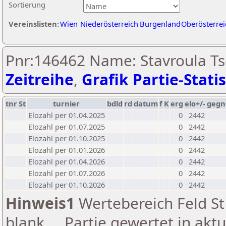
Sortierung
Vereinslisten:
Wien
Niederösterreich
Burgenland
Oberösterrei
Pnr:146462 Name: Stavroula Ts
Zeitreihe
,
Grafik Partie-Statis
tnr
St
turnier
bdld
rd
datum
f
K
erg
elo+/-
gegn
Elozahl per 01.04.2025
0
2442
Elozahl per 01.07.2025
0
2442
Elozahl per 01.10.2025
0
2442
Elozahl per 01.01.2026
0
2442
Elozahl per 01.04.2026
0
2442
Elozahl per 01.07.2026
0
2442
Elozahl per 01.10.2026
0
2442
Hinweis1
Wertebereich Feld St 
blank ... Partie gewertet in akt