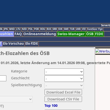
Servert
TA
JPN
MKD
LTU
NED
POL
POR
ROU
RUS
SRB
SVK
SWE
TUR
UKR
VIE
FontSize:11pt
ozahlen
FAQ
Onlineanmeldung
Swiss-Manager
ÖSB
FIDE
T
Elo Vorschau
Elo FIDE
ch-Elozahlen des ÖSB
 01.01.2026, letzte Änderung am 14.01.2026 09:08, gewertete P
Kategorie
Geschlecht
Spielberechtigung
Top 100
UT)