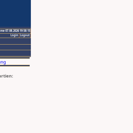
ime 07.08.2026 19:58:15
Login
Logout
artien: