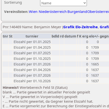
Sortierung
Vereinslisten:
Wien
Niederösterreich
Burgenland
Oberösterrei
Pnr:146469 Name: Benjamin Meyer (
Grafik Elo-Zeitreihe
,
Grafi
tnr
St
turnier
bdld
rd
datum
f
K
erg
elo+/-
gegn
Elozahl per 01.01.2025
0
0
Elozahl per 01.04.2025
0
1709
Elozahl per 01.07.2025
0
1709
Elozahl per 01.10.2025
0
1709
Elozahl per 01.01.2026
0
1665
Elozahl per 01.04.2026
0
1637
Elozahl per 01.07.2026
0
1637
Elozahl per 01.10.2026
0
1637
Hinweis1
Wertebereich Feld St (Status)
blank ... Partie gewertet in aktueller Periode gespielt
V ... Partie gewertet in Vorperiode(n) gespielt
- ... Partie nicht gewertet, da Gegner keine Elozahl hat.
E ... Partie vorgemerkt zur Berechnung der Einstiegselozahl in