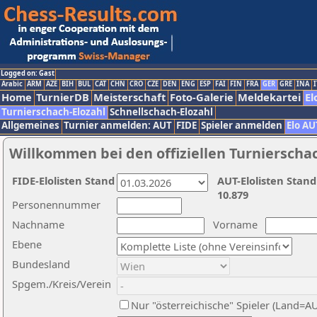
Logged on: Gast
Arabic
ARM
AZE
BIH
BUL
CAT
CHN
CRO
CZE
DEN
ENG
ESP
FAI
FIN
FRA
GER
GRE
INA
I
Home
TurnierDB
Meisterschaft
Foto-Galerie
Meldekartei
El
Turnierschach-Elozahl
Schnellschach-Elozahl
Allgemeines
Turnier anmelden: AUT
FIDE
Spieler anmelden
Elo AU
Willkommen bei den offiziellen Turnierscha
FIDE-Elolisten Stand
AUT-Elolisten Stand
10.879
Personennummer
Nachname
Vorname
Ebene
Bundesland
Spgem./Kreis/Verein
Nur "österreichische" Spieler (Land=A