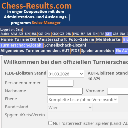
Logged on: Gast
Arabic
ARM
AZE
BIH
BUL
CAT
CHN
CRO
CZE
DEN
ENG
ESP
FAI
FIN
FRA
GER
GRE
INA
I
Home
TurnierDB
Meisterschaft
Foto-Galerie
Meldekartei
El
Turnierschach-Elozahl
Schnellschach-Elozahl
Allgemeines
Turnier anmelden: AUT
FIDE
Spieler anmelden
Elo AU
Willkommen bei den offiziellen Turnierscha
FIDE-Elolisten Stand
AUT-Elolisten Stand
10.879
Personennummer
Nachname
Vorname
Ebene
Bundesland
Spgem./Kreis/Verein
Nur "österreichische" Spieler (Land=A